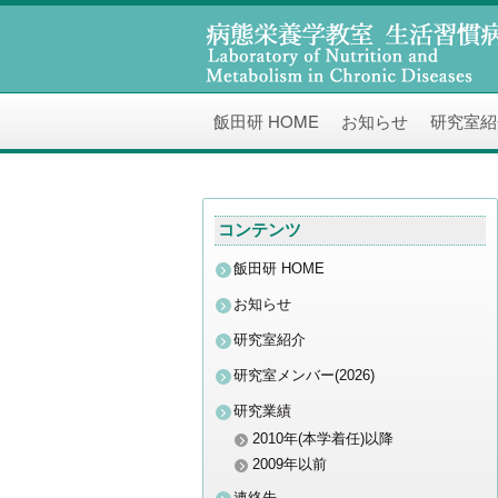
飯田研 HOME
お知らせ
研究室紹
コ
ン
コンテンツ
テ
飯田研 HOME
ン
お知らせ
研究室紹介
ツ
研究室メンバー(2026)
へ
研究業績
2010年(本学着任)以降
ス
2009年以前
連絡先