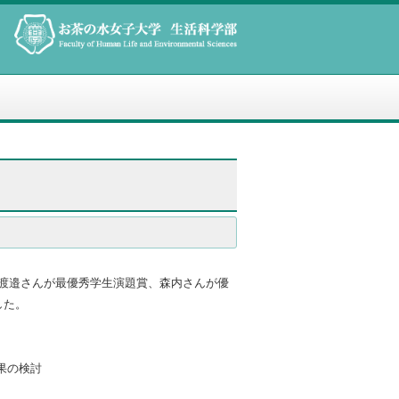
。渡邉さんが最優秀学生演題賞、森内さんが優
した。
果の検討