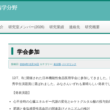
介
研究室メンバー(2026)
研究業績
連絡先
研究概要
学会参加
投稿日:
2024年12月14日
カテゴリー:
未分類
パーマリンク
12/7、8に開催された日本機能性食品医用学会に参加してきました
秀学生演題賞に選ばれました。みなさんいずれも素晴らしい発表で
【発表演題】
心不全時の心臓エネルギー代謝の変化とα-ケトグルタル酸の投与効
肥満と食塩感受性高血圧の関連及びメカニズムの検討