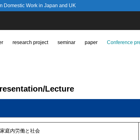
orm Domestic Work in Japan and UK
r
research project
seminar
paper
Conference pre
entation/lecture
る家庭内労働と社会