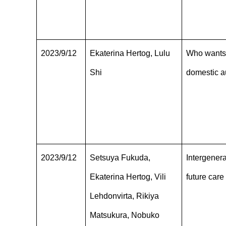
2023/9/12
Ekaterina Hertog, Lulu
Who wants 
Shi
domestic au
2023/9/12
Setsuya Fukuda,
Intergenera
Ekaterina Hertog, Vili
future car
Lehdonvirta, Rikiya
Matsukura, Nobuko