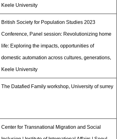
Keele University
British Society for Population Studies 2023
Conference, Panel session: Revolutionizing home
life: Exploring the impacts, opportunities of
domestic automation across cultures, generations,
Keele University
The Datafied Family workshop, University of surrey
Center for Transnational Migration and Social
Inclusion | Institute of International Affairs | Seoul