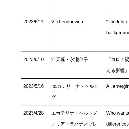
2023/6/11
Vili Lendonvirta
“The future
background
2023/6/10
江天瑶・永瀬伸子
「コロナ禍
える影響
2023/5/16
エカテリーナ・ヘルト
AI, emergin
グ
2023/4/28
エカテリナ・ヘルトグ
Who wants 
／リア・ラパナ／ブレ
differences