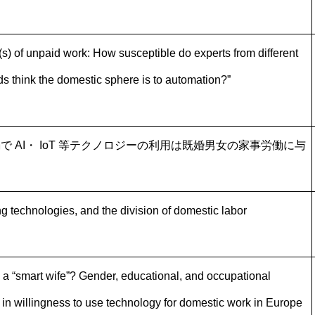
(s) of unpaid work: How susceptible do experts from different
s think the domestic sphere is to automation?”
で AI・ IoT 等テクノロジーの利用は既婚男女の家事労働に与
」
g technologies, and the division of domestic labor
a “smart wife”? Gender, educational, and occupational
 in willingness to use technology for domestic work in Europe