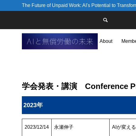
The Future of Unpaid Work: AI's Potential to Transf
About
Membe
学会発表・講演 Conference Pres
2023年
2023/12/14
永瀬伸子
AIが変え