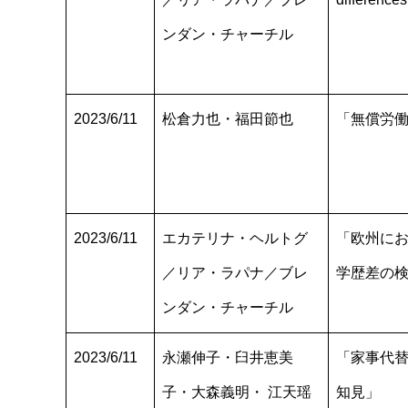
ンダン・チャーチル
2023/6/11
松倉力也・福田節也
「無償労
2023/6/11
エカテリナ・ヘルトグ
「欧州に
／リア・ラパナ／ブレ
学歴差の
ンダン・チャーチル
2023/6/11
永瀬伸子・臼井恵美
「家事代替
子・大森義明・ 江天瑶
知見」